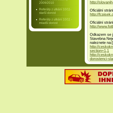
http://slovanj
2009/2010
Referáty z utkání 10/11-
Oficiální strá
starší dorost
http://fcpisek.
Referáty z utkání 10/11 -
Oficiální strán
mladší dorost
http://www.fot
Odkazem se j
Stavebna Neje
naleznete na:[
http://ceskok
section=1,1
http://ceskokr
dorostenci-sl