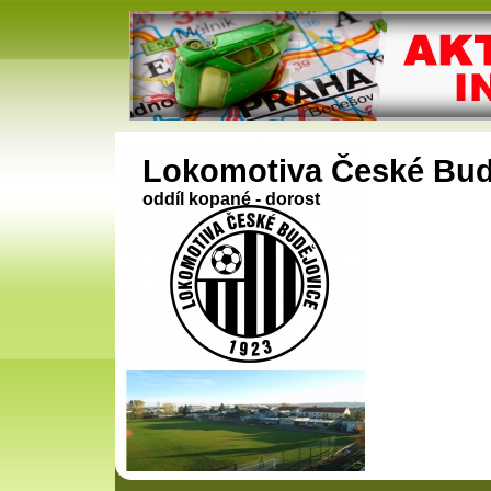
Lokomotiva České Bud
oddíl kopané - dorost