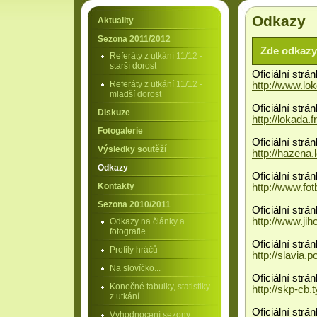
Odkazy
Aktuality
Sezona 2011/2012
Zde odkazy 
Referáty z utkání 11/12 -
starší dorost
Oficiální str
Referáty z utkání 11/12 -
http://www.lo
mladší dorost
Oficiální strá
Diskuze
http://lokada.
Fotogalerie
Oficiální str
Výsledky soutěží
http://hazena.
Odkazy
Oficiální str
Kontakty
http://www.fot
Sezona 2010/2011
Oficiální strá
http://www.jih
Odkazy na články a
fotografie
Oficiální strá
Profily hráčů
http://slavia
Na slovíčko...
Oficiální str
Konečné tabulky, statistiky
http://skp-cb.
z utkání
Oficiální strá
Vyhodnocení sezony