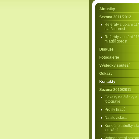
Aktuality
Sezona 2011/2012
Referáty z utkání 11/
starší dorost
Referáty z utkání 11/
mladší dorost
Diskuze
Fotogalerie
Výsledky soutěží
Odkazy
Kontakty
Sezona 2010/2011
Odkazy na články a
fotografie
Profily hráčů
Na slovíčko...
Konečné tabulky, stat
z utkání
Vyhodnocení sezon