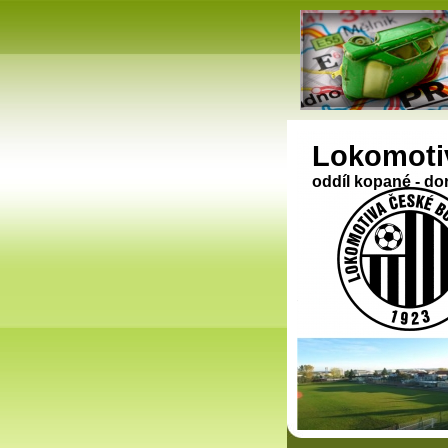
Lokomoti
oddíl kopané - do