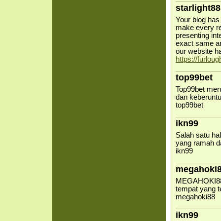
starlight88
Your blog has 
make every rea
presenting int
exact same ar
our website h
https://furlou
top99bet
Top99bet mer
dan keberunt
top99bet
ikn99
Salah satu ha
yang ramah da
ikn99
megahoki
MEGAHOKI88 
tempat yang t
megahoki88
ikn99