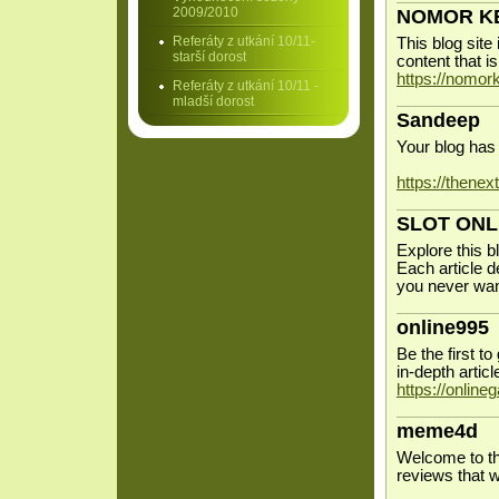
2009/2010
NOMOR K
Referáty z utkání 10/11-
This blog site
starší dorost
content that i
https://nomork
Referáty z utkání 10/11 -
mladší dorost
Sandeep
Your blog has 
https://thenex
SLOT ONL
Explore this b
Each article d
you never wan
online995
Be the first t
in-depth arti
https://onlin
meme4d
Welcome to the
reviews that 