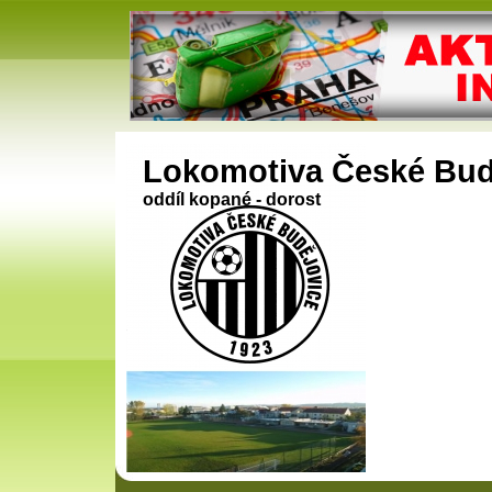
Lokomotiva České Bud
oddíl kopané - dorost