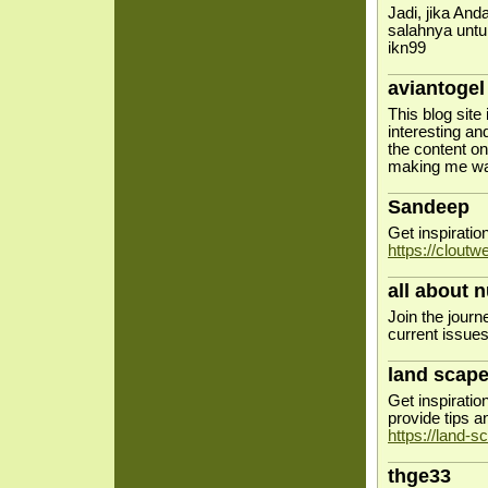
Jadi, jika And
salahnya unt
ikn99
aviantogel
This blog site
interesting an
the content on 
making me wa
Sandeep
Get inspiratio
https://clout
all about 
Join the journ
current issues
land scape
Get inspiratio
provide tips a
https://land-s
thge33