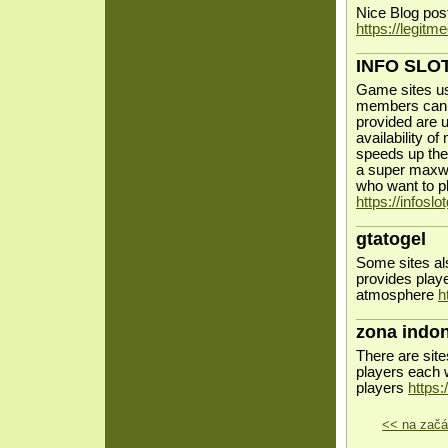
Nice Blog post
https://legitm
INFO SLO
Game sites us
members can 
provided are u
availability 
speeds up the 
a super maxwi
who want to pl
https://infoslo
gtatogel
Some sites als
provides playe
atmosphere
h
zona indo
There are site
players each w
players
https:
<< na začá