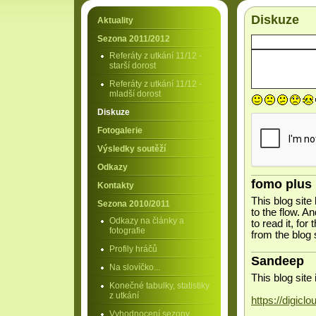
Diskuze
Aktuality
Sezona 2011/2012
Referáty z utkání 11/12 -
starší dorost
Referáty z utkání 11/12 -
mladší dorost
Diskuze
Fotogalerie
Výsledky soutěží
Odkazy
fomo plus
Kontakty
This blog site
Sezona 2010/2011
to the flow. A
Odkazy na články a
to read it, for
fotografie
from the blog 
Profily hráčů
Sandeep
Na slovíčko...
This blog site
Konečné tabulky, statistiky
z utkání
https://digiclou
Vyhodnocení sezony